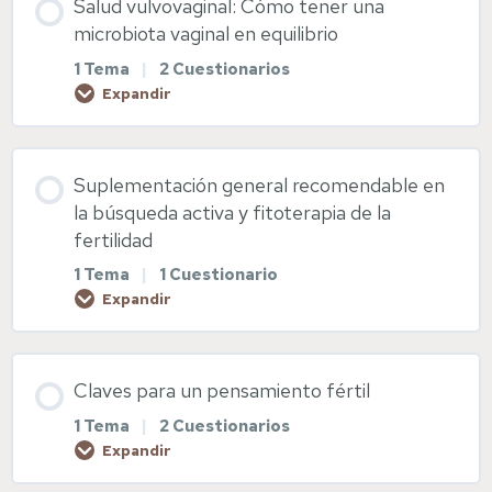
Salud vulvovaginal: Cómo tener una
Diapositivas Cuida tu hígado
0% COMPLETADO
0/1 pasos
microbiota vaginal en equilibrio
1 Tema
|
2 Cuestionarios
Expandir
Salud bucal
Contenido de la Lección
Diapositivas Salud bucal
Suplementación general recomendable en
0% COMPLETADO
0/1 pasos
la búsqueda activa y fitoterapia de la
fertilidad
1 Tema
|
1 Cuestionario
Salud vulvovaginal
Expandir
Enlaces web de interés
Contenido de la Lección
Claves para un pensamiento fértil
0% COMPLETADO
0/1 pasos
Diapositivas Salud vulvovaginal
1 Tema
|
2 Cuestionarios
Expandir
Suplementación preconcepcional y fitoterapia