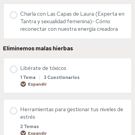
Contenido de la Lección
Charla con Las Capas de Laura (Experta en
0% COMPLETADO
0/1 pasos
Diapositivas Suplementación y fitoterapia
Tantra y sexualidad femenina)- Cómo
reconectar con nuestra energía creadora
Pensamiento fértil
Eliminemos malas hierbas
Diapositivas pensamiento fértil
Libérate de tóxicos
1 Tema
|
3 Cuestionarios
Visualización sagrada
Expandir
Contenido de la Lección
Herramientas para gestionar tus niveles de
0% COMPLETADO
0/1 pasos
estrés
2 Temas
Expandir
Libérate de tóxicos