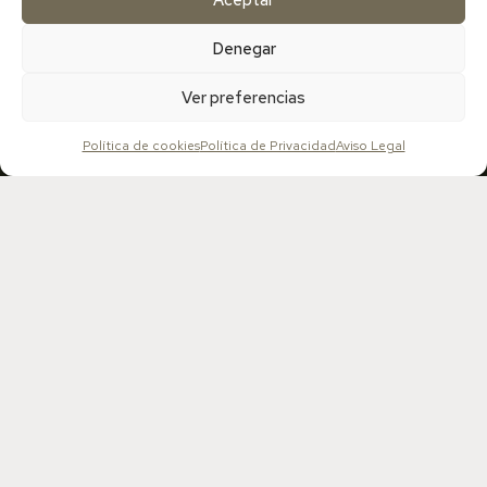
Denegar
Ver preferencias
¡SUSCRÍBETE A MI WOMANLETTER!
Política de cookies
Política de Privacidad
Aviso Legal
Desde este espacio compartiré contigo rituales de
autocuidado, recetas y mucho conocimiento que te
ayudarán a disfrutar de una salud fértil plena.
He leído y acepto la política de privacidad
DESCARGAR EBOOK CON RECETA