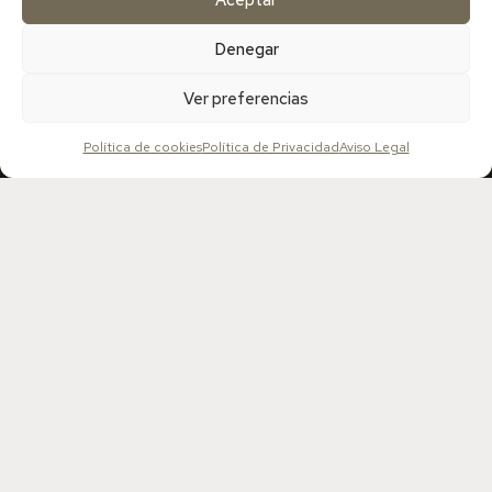
Denegar
Ver preferencias
¡SUSCRÍBETE A MI WOMANLETTER!
Política de cookies
Política de Privacidad
Aviso Legal
Desde este espacio compartiré contigo rituales de
autocuidado, recetas y mucho conocimiento que te
ayudarán a disfrutar de una salud fértil plena.
He leído y acepto la política de privacidad
DESCARGAR EBOOK CON RECETA