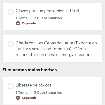
Enlaces web de interés
Contenido de la Lección
Claves para un pensamiento fértil
0% COMPLETADO
0/1 pasos
Diapositivas Salud vulvovaginal
1 Tema
|
2 Cuestionarios
Expandir
Suplementación preconcepcional y fitoterapia
Contenido de la Lección
Charla con Las Capas de Laura (Experta en
0% COMPLETADO
0/1 pasos
Diapositivas Suplementación y fitoterapia
Tantra y sexualidad femenina)- Cómo
reconectar con nuestra energía creadora
Pensamiento fértil
Eliminemos malas hierbas
Diapositivas pensamiento fértil
Libérate de tóxicos
1 Tema
|
3 Cuestionarios
Visualización sagrada
Expandir