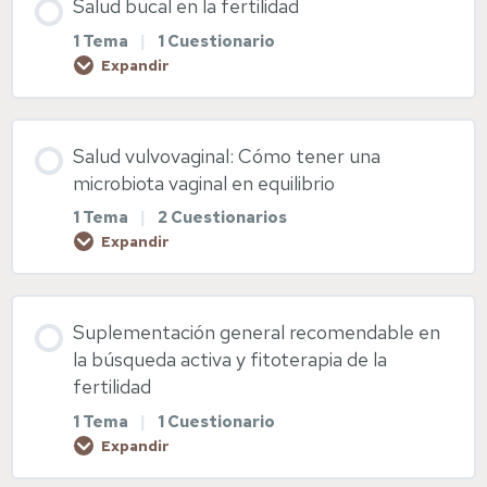
Salud bucal en la fertilidad
Diapositivas Nutrición fértil
1 Tema
|
1 Cuestionario
Higiene del sueño
Expandir
Diapositivas Salud digestiva
Diapositivas Higiene del sueño
Contenido de la Lección
Salud vulvovaginal: Cómo tener una
Diapositivas Cuida tu hígado
0% COMPLETADO
0/1 pasos
microbiota vaginal en equilibrio
1 Tema
|
2 Cuestionarios
Expandir
Salud bucal
Contenido de la Lección
Diapositivas Salud bucal
Suplementación general recomendable en
0% COMPLETADO
0/1 pasos
la búsqueda activa y fitoterapia de la
fertilidad
1 Tema
|
1 Cuestionario
Salud vulvovaginal
Expandir