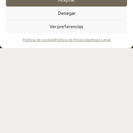
Denegar
Ver preferencias
¡SUSCRÍBETE A MI WOMANLETTER!
Política de cookies
Política de Privacidad
Aviso Legal
Desde este espacio compartiré contigo rituales de
autocuidado, recetas y mucho conocimiento que te
ayudarán a disfrutar de una salud fértil plena.
He leído y acepto la política de privacidad
DESCARGAR EBOOK CON RECETA