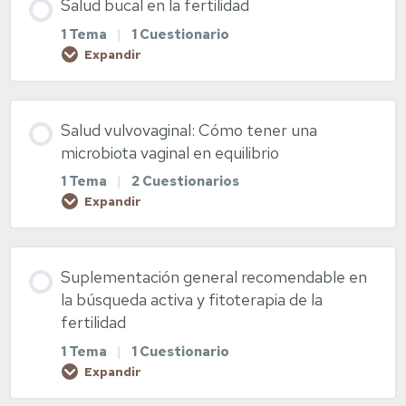
Salud bucal en la fertilidad
Diapositivas Nutrición fértil
1 Tema
|
1 Cuestionario
Higiene del sueño
Expandir
Diapositivas Salud digestiva
Diapositivas Higiene del sueño
Contenido de la Lección
Salud vulvovaginal: Cómo tener una
Diapositivas Cuida tu hígado
0% COMPLETADO
0/1 pasos
microbiota vaginal en equilibrio
1 Tema
|
2 Cuestionarios
Expandir
Salud bucal
Contenido de la Lección
Diapositivas Salud bucal
Suplementación general recomendable en
0% COMPLETADO
0/1 pasos
la búsqueda activa y fitoterapia de la
fertilidad
1 Tema
|
1 Cuestionario
Salud vulvovaginal
Expandir