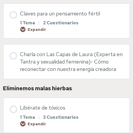
Enlaces web de interés
Contenido de la Lección
Claves para un pensamiento fértil
0% COMPLETADO
0/1 pasos
Diapositivas Salud vulvovaginal
1 Tema
|
2 Cuestionarios
Expandir
Suplementación preconcepcional y fitoterapia
Contenido de la Lección
Charla con Las Capas de Laura (Experta en
0% COMPLETADO
0/1 pasos
Diapositivas Suplementación y fitoterapia
Tantra y sexualidad femenina)- Cómo
reconectar con nuestra energía creadora
Pensamiento fértil
Eliminemos malas hierbas
Diapositivas pensamiento fértil
Libérate de tóxicos
1 Tema
|
3 Cuestionarios
Visualización sagrada
Expandir