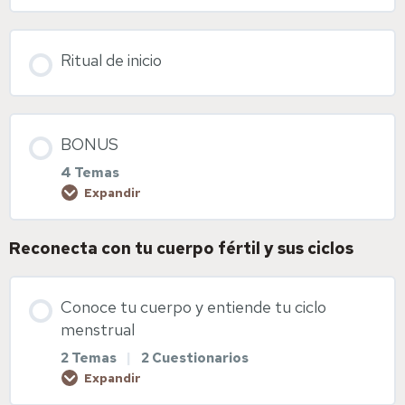
Ritual de inicio
BONUS
4 Temas
Expandir
Reconecta con tu cuerpo fértil y sus ciclos
Contenido de la Lección
0% COMPLETADO
0/4 pasos
Conoce tu cuerpo y entiende tu ciclo
menstrual
Meditación de sanación de útero
2 Temas
|
2 Cuestionarios
Expandir