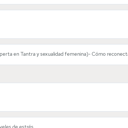
 fitoterapia
oterapia
perta en Tantra y sexualidad femenina)- Cómo reconecta
veles de estrés