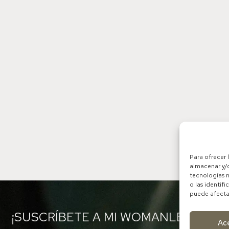
al femenino
Para ofrecer 
almacenar y/o
tecnologías 
o las identifi
puede afectar
¡SUSCRÍBETE A MI WOMANLETTER!
Ac