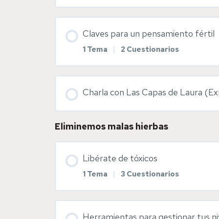
Contenido de la Lección
Enlaces web de interés
Claves para un pensamiento fértil
1 Tema
|
2 Cuestionarios
Suplementación preconcepcional y
Diapositivas Salud vulvovaginal
Contenido de la Lección
Diapositivas Suplementación y fit
Charla con Las Capas de Laura (Ex
Pensamiento fértil
Eliminemos malas hierbas
Diapositivas pensamiento fértil
Libérate de tóxicos
1 Tema
|
3 Cuestionarios
Visualización sagrada
Contenido de la Lección
Herramientas para gestionar tus ni