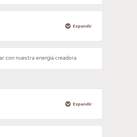
0% COMPLETADO
0/1 pasos
Expandir
0% COMPLETADO
0/1 pasos
r con nuestra energía creadora
Expandir
0% COMPLETADO
0/1 pasos