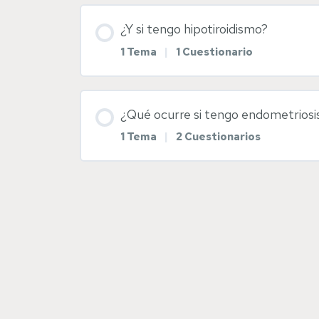
Contenido de la Lección
¿Y si tengo hipotiroidismo?
1 Tema
|
1 Cuestionario
Síndrome de ovarios poliquísticos
Contenido de la Lección
Diapositivas Síndrome de ovarios 
¿Qué ocurre si tengo endometriosi
1 Tema
|
2 Cuestionarios
Hipotiroidismo
Contenido de la Lección
Diapositivas hipotiroidismo
Endometriosis
Diapositivas endometriosis