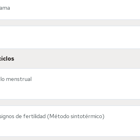
rama
ciclos
clo menstrual
signos de fertilidad (Método sintotérmico)