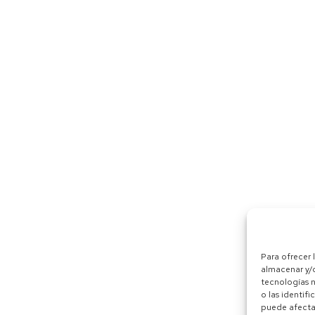
Para ofrecer 
almacenar y/o
tecnologías 
o las identifi
puede afectar