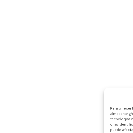
Para ofrecer 
almacenar y/o
tecnologías 
o las identifi
puede afectar