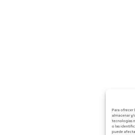
Para ofrecer 
almacenar y/o
tecnologías 
o las identifi
puede afectar