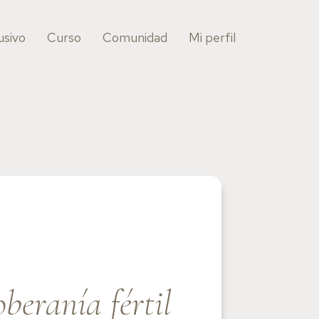
usivo
Curso
Comunidad
Mi perfil
eranía fértil