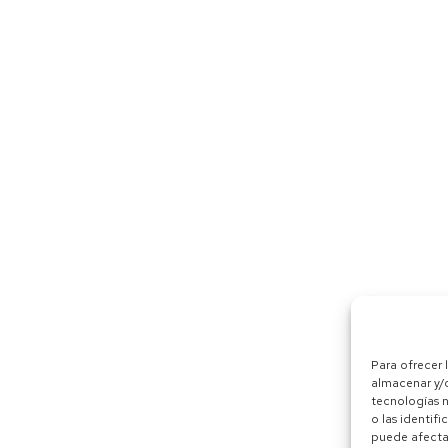
Para ofrecer 
almacenar y/o
tecnologías 
o las identifi
puede afectar