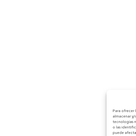
Para ofrecer 
almacenar y/o
tecnologías 
o las identifi
puede afectar