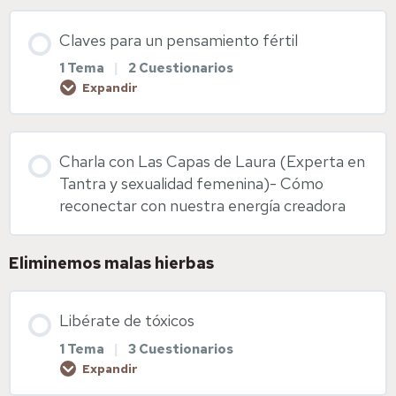
Enlaces web de interés
Contenido de la Lección
Claves para un pensamiento fértil
0% COMPLETADO
0/1 pasos
Diapositivas Salud vulvovaginal
1 Tema
|
2 Cuestionarios
Expandir
Suplementación preconcepcional y fitoterapia
Contenido de la Lección
Charla con Las Capas de Laura (Experta en
0% COMPLETADO
0/1 pasos
Diapositivas Suplementación y fitoterapia
Tantra y sexualidad femenina)- Cómo
reconectar con nuestra energía creadora
Pensamiento fértil
Eliminemos malas hierbas
Diapositivas pensamiento fértil
Libérate de tóxicos
1 Tema
|
3 Cuestionarios
Visualización sagrada
Expandir