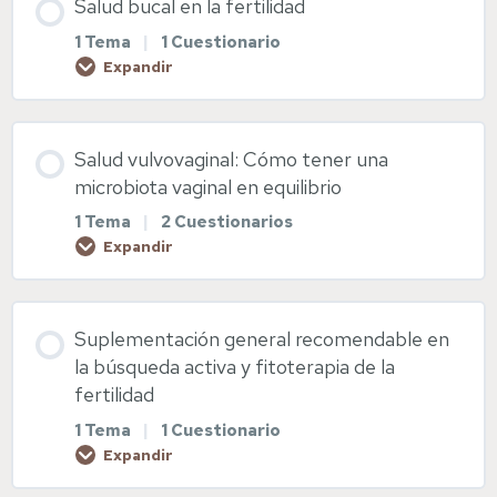
Salud bucal en la fertilidad
Diapositivas Nutrición fértil
1 Tema
|
1 Cuestionario
Higiene del sueño
Expandir
Diapositivas Salud digestiva
Diapositivas Higiene del sueño
Contenido de la Lección
Salud vulvovaginal: Cómo tener una
Diapositivas Cuida tu hígado
0% COMPLETADO
0/1 pasos
microbiota vaginal en equilibrio
1 Tema
|
2 Cuestionarios
Expandir
Salud bucal
Contenido de la Lección
Diapositivas Salud bucal
Suplementación general recomendable en
0% COMPLETADO
0/1 pasos
la búsqueda activa y fitoterapia de la
fertilidad
1 Tema
|
1 Cuestionario
Salud vulvovaginal
Expandir