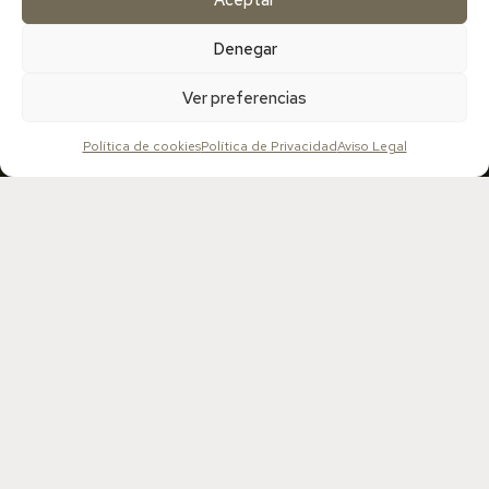
Denegar
Ver preferencias
¡SUSCRÍBETE A MI WOMANLETTER!
Política de cookies
Política de Privacidad
Aviso Legal
Desde este espacio compartiré contigo rituales de
autocuidado, recetas y mucho conocimiento que te
ayudarán a disfrutar de una salud fértil plena.
He leído y acepto la política de privacidad
DESCARGAR EBOOK CON RECETA