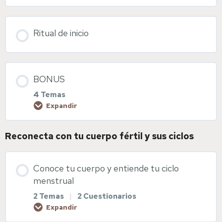
Ritual de inicio
BONUS
4 Temas
Expandir
Reconecta con tu cuerpo fértil y sus ciclos
Contenido de la Lección
0% COMPLETADO
0/4 pasos
Conoce tu cuerpo y entiende tu ciclo
menstrual
Meditación de sanación de útero
2 Temas
|
2 Cuestionarios
Expandir